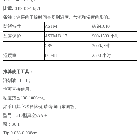
比重:
0.89-0.91 kg/L
备注：
涂层的干燥时间会受到温度、气流和湿度的影响。
防锈特性
ASTM
碳钢
1010
盐
雾
保护
ASTM
B117
900-1500
小时
G85
2000小时
湿
度
室
D1748
2500
小
时
推荐使用工具：
溶剂油=3：1；
也可直接使用。
粘度范围100-1000cps。
如采用其它稀释比例,请咨询山东国智。
型号：510型真空/AA +
泵：30:1
Tip:0.028-0.038cm