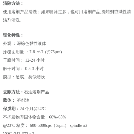
清除方法：
使用溶剂产品清洗；如果喷涂过多，也可用溶剂产品,洗蜡剂或碱性清
洁剂清洗。
理化特性：
外观 ：深棕色黏性液体
涂覆面用量 ：7-8 ㎡/L (@75μm)
干膜时间： 12-24 小时
触干时间： 0.5-3 小时
膜型：硬膜、类似蜡状
去除方法：
石油溶剂产品
载体
：
溶剂油
保质期：
24 个月@24ºC
不挥发物即固体物含量：60%-65%
@23ºC 粘度： 600-5000cps（6rpm） spindle #2
VOC :347-372 g/L