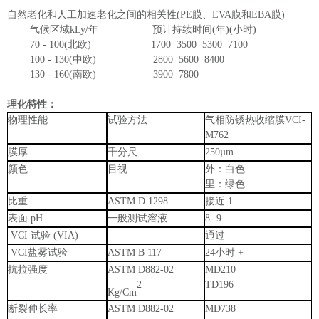
自然老化和人工加速老化之间的相关性
(PE膜、EVA膜和EBA膜)
气候区域
kLy/年 预计持续时间(年)(小时)
70 - 100(北欧) 1700 3500 5300 7100
100 - 130(中欧) 2800 5600 8400
130 - 160(南欧) 3900 7800
理化特性：
物理性能
试验方法
气相防锈热收缩膜
VCI-
M762
膜厚
千分尺
2
5
0µ
m
颜色
目视
外：白色
里：绿色
比重
ASTM D 1298
接近
1
表面
pH
一般测试溶液
8
-
9
VCI
试验
(VIA)
通过
VCI
盐雾试验
ASTM B 117
24
小时
+
抗拉强度
ASTM D882-02
MD
210
2
TD196
Kg/Cm
断裂伸长率
ASTM D882-02
MD738