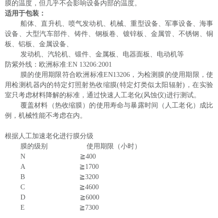
膜的温度，但几乎不会影响设备内部的温度。
适用于包装：
船体、直升机、喷气发动机、机械、重型设备、军事设备、海事
设备、大型汽车部件、铸件、钢板卷、镀锌板、金属管、不锈钢、铜
板、铝板、金属设备、
发动机、汽轮机、锻件、金属板、电器面板、电动机等
防紫外线：欧洲标准
:EN 13206:2001
膜的使用期限符合欧洲标准
EN13206，为检测膜的使用期限，使
用检测机器内的特定灯照射热收缩膜(特定灯类似太阳辐射)，在实验
室只考虑材料降解的标准，通过快速人工老化(风蚀仪)进行测试。
覆盖材料（热收缩膜）的使用寿命与暴露时间（人工老化）成比
例，机械性能不考虑在内。
根据人工加速老化进行膜分级
膜的级别
使用期限（小时）
N ≧400
A ≧1700
B ≧3200
C ≧4600
D ≧6000
E ≧7300