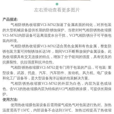
左右滑动查看更多图片
产品描述
:
气相防锈热收缩膜
VCI-M762
加速了金属表面的钝化，对所包装
的大型机械设备提供长期的防锈蚀保护。当密封时
气相防锈热收缩膜
VCI-M762
内部设备可远离湿度水分干扰，VCI气相防锈分子可平衡包
装内环境。
气相防锈热收缩膜
VCI-M762
适合黑色金属和有色金属，整套防
锈包装方案可抑制锈蚀
长达
5年
，
期间
VCI不断释放保护金属设备
。此
热收缩膜具有交叉连接的特点，增加了分子链间的强度，具有优良的
抗撕裂性、抗拉强度和抗冲击性。
气相防锈热收缩膜
VCI-M762
是专门用于包装
的产品，可包装
:
重
型设备、武器、托盘、汽车、汽车部件、发动机、风力机、电厂设备
和化工厂设备等，是大型设备海洋运输的包装解决方案。
气相防锈热收缩膜
VCI-M762
的外层为白色，内层为蓝色或绿
色。
含
VCI的热收缩膜
内层为
特殊的
VCI
气相防锈涂膜，可提供长期保
护。
使用方法
:
使用热收缩膜包装设备后需用煤气或热气对包装进行热封。加热
温度需高于
150℃，内部设备不会达到150℃。加热过程提高了热收缩