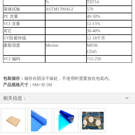
%
TD714
落锤
试验
ASTM1709AGf
570
PE
含量
40-50%
VCI
含量
12-15%
其它
30-40%
UV
防
紫外线
12-18个
月
撕裂强度
Mn/mic
MD36
CD45
VCI 编码
712-250
包装储存：
储存在阴凉干燥处，不使用时需要放在包装内。
产品规格尺寸：
6M×30.5M
相关信息：