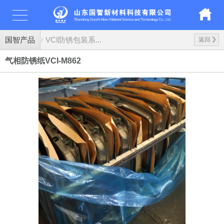
国智产品
VCI防锈包装系...
返回
气相防锈纸VCI-M862