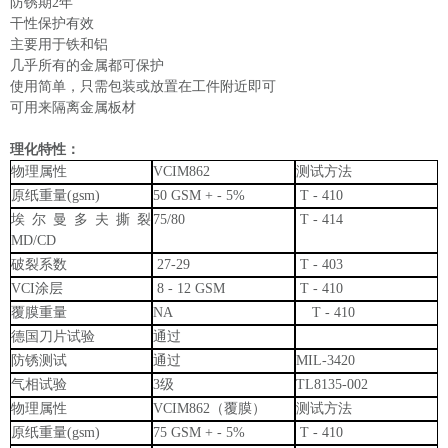
防锈期2年
干性保护有效
主要用于铁和铝
几乎所有的金属都可保护
使用简单，只需包装或放置在工件附近即可
可用来隔离金属板材
理化特性：
物理属性
VCI
M862
测试方法
原纸重量
(gsm)
50 GSM + - 5%
T - 410
埃尔曼多夫撕裂
75/80
T - 414
MD/CD
破裂系数
27-29
T - 403
VCI涂层
8 - 12 GSM
T - 410
覆膜重量
NA
T - 410
德国刀片试验
通过
防锈测试
通过
MIL-3420
气相试验
3级
TL8135-002
物理属性
VCI
M862（覆膜）
测试方法
原纸重量
(gsm)
75 GSM + - 5%
T - 410