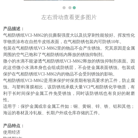
左右滑动查看更多图片
产品描述：
气相防锈纸VCI-M862的抗撕裂强度大以及抗穿刺性能较好。挥发性化
学物质涂布在自然牛皮纸表面，在气相防锈包装内可防锈10年。
包装在气相防锈纸VCI-M862里的物品不会产生锈蚀。究其原因是金属
周围的空气已饱和了气相防锈纸内释放的锈蚀抑制剂。
微小的水滴不能渗透气相防锈纸VCI-M862释放的锈蚀抑制剂表面。因
此这些微小水滴本身也会组成防锈层，不会使金属表面锈蚀。包装或
保护在气相防锈纸VCI-M862内的物品不会受到锈蚀的影响。
气相防锈纸VCI-M862是用来保护对保质期有较高要求的工件，防止腐
蚀。与塑料薄膜相比，该防锈纸承载大量VCI气相防锈化学物质，有
利于长时间保护金属工件免受锈蚀，同时该防锈纸也有良好的耐磨
性。
适用于：保护金属或非金属工件如：铜、黄铜、锌、铁、铝和其他；
海运的卷材及冷轧板、长期户外或仓库存储的工件。
产品特点：
使用经济