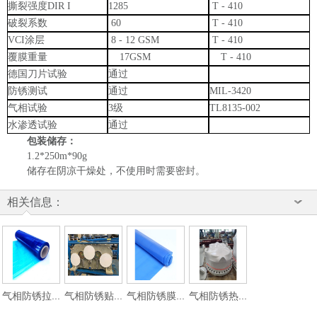
撕裂强度
DIR I
1285
T - 410
破裂系数
60
T - 410
VCI涂层
8 - 12 GSM
T - 410
覆膜重量
17GSM
T - 410
德国刀片试验
通过
防锈测试
通过
MIL-3420
气相试验
3级
TL8135-002
水渗透试验
通过
包装储存：
1.2*250m*90g
储存在阴凉干燥处，不使用时需要密封。
相关信息：
气相防锈拉...
气相防锈贴...
气相防锈膜...
气相防锈热...